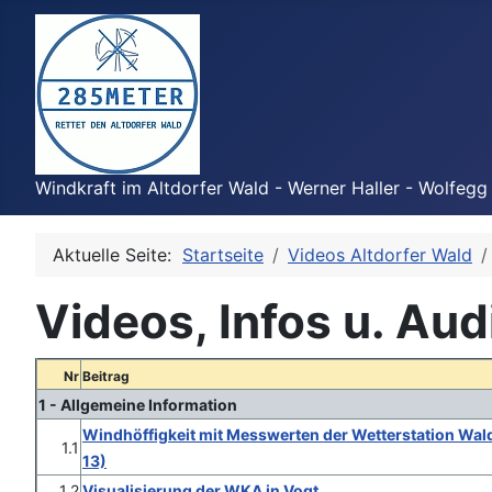
Windkraft im Altdorfer Wald - Werner Haller - Wolfegg
Aktuelle Seite:
Startseite
Videos Altdorfer Wald
Videos, Infos u. Aud
Nr
Beitrag
1 - Allgemeine Information
Windhöffigkeit mit Messwerten der Wetterstation Wa
1.1
13)
1.2
Visualisierung der WKA in Vogt