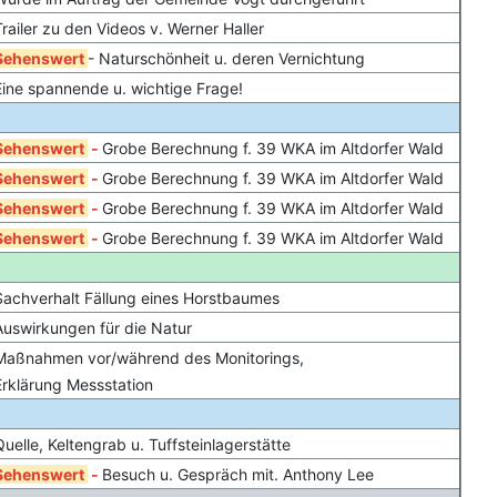
Trailer zu den Videos v. Werner Haller
Sehenswert
- Naturschönheit u. deren Vernichtung
Eine spannende u. wichtige Frage!
Sehenswert
-
Grobe Berechnung f. 39 WKA im Altdorfer Wald
Sehenswert
-
Grobe Berechnung f. 39 WKA im Altdorfer Wald
Sehenswert
-
Grobe Berechnung f. 39 WKA im Altdorfer Wald
Sehenswert
-
Grobe Berechnung f. 39 WKA im Altdorfer Wald
Sachverhalt Fällung eines Horstbaumes
Auswirkungen für die Natur
Maßnahmen vor/während des Monitorings,
Erklärung Messstation
Quelle, Keltengrab u. Tuffsteinlagerstätte
Sehenswert
-
Besuch u. Gespräch mit. Anthony Lee