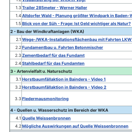
1.3
Trailer 285meter - Werner Haller
1.4
Altdorfer Wald - Planung größter Windpark in Baden
1.5
Blick von der Süh - Frage: Ist Geld wichtiger als Natur?
2 - Bau der Windkraftanlagen (WKA)
2.1
Wege-/WKA-Installationsflächenbau mit Fahrten LKW
2.2
Fundamentbau u. Fahrten Betonmischer
2.3
Zementbedarf für das Fundamt
2.4
Stahlbedarf für das Fundamten
3 - Artenvielfalt u. Naturschutz
3.1
Horstbaumfällaktion in Bainders - Video 1
3.2
Horstbaumfällaktion in Bainders - Video 2
3.3
Fledermausmonitoring
4 - Quellen u. Wasserschutz im Bereich der WKA
4.1
Quelle Weissenbronnen
4.2
Mögliche Auswirkungen auf Quelle Weissenbronnen