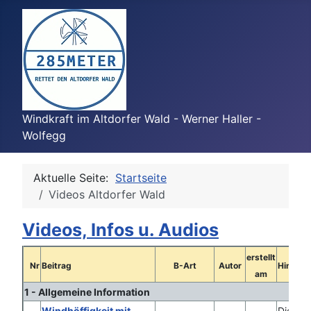
Windkraft im Altdorfer Wald - Werner Haller -
Wolfegg
Aktuelle Seite:
Startseite
Videos Altdorfer Wald
Videos, Infos u. Audios
erstellt
Nr
Beitrag
B-Art
Autor
Hinweis
am
1 - Allgemeine Information
Windhöffigkeit mit
Die We