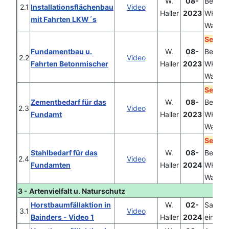
W.
08-
Berech
2.1
Installationsflächenbau
Video
Haller
2023
WKA im
mit Fahrten LKW´s
Wald
Sehen
Fundamentbau u.
W.
08-
Berech
2.2
Video
Fahrten Betonmischer
Haller
2023
WKA im
Wald
Sehen
Zementbedarf für das
W.
08-
Berech
2.3
Video
Fundamt
Haller
2023
WKA im
Wald
Sehen
Stahlbedarf für das
W.
08-
Berech
2.4
Video
Fundamten
Haller
2024
WKA im
Wald
3 - Artenvielfalt u. Naturschutz
Horstbaumfällaktion in
W.
02-
Sachver
3.1
Video
Bainders - Video 1
Haller
2024
eines 