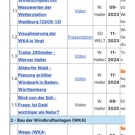
Messwerten der
W.
09-
stamme
1.1
Video
Wetterstation
Haller
2023
Wetters
Waldburg (2008-13)
Nienbu
Wurde 
Visualisierung der
3D
11-
1.2
Präsentation
Gemein
WKA in Vogt
WELT
2023
durchg
Trailer 285meter -
W.
11-
Trailer
1.3
Video
Werner Haller
Haller/
2024
v. Wern
Altdorfer Wald -
Sehen
Planung größter
W.
11-
1.4
Video
Natursc
Windpark in Baden-
Haller
2024
deren 
Württemberg
Blick von der Süh -
W.
09-
Eine s
1.5
Frage: Ist Geld
Video
Haller
2025
wichtig
wichtiger als Natur?
2 - Bau der Windkraftanlagen (WKA)
Sehen
Wege-/WKA-