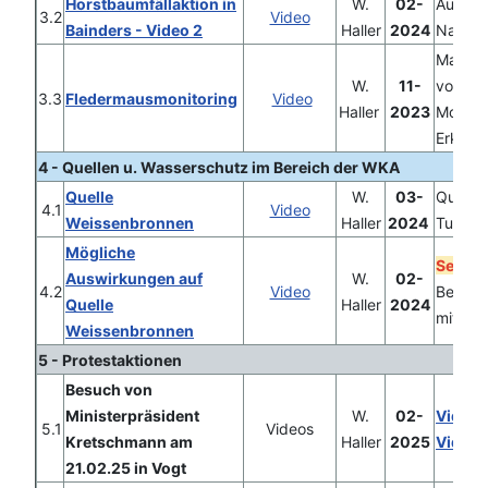
Horstbaumfällaktion in
W.
02-
Auswir
3.2
Video
Bainders - Video 2
Haller
2024
Natur
Maßna
W.
11-
vor/wä
3.3
Fledermausmonitoring
Video
Haller
2023
Monitor
Erkläru
4 - Quellen u. Wasserschutz im Bereich der WKA
Quelle
W.
03-
Quelle,
4.1
Video
Weissenbronnen
Haller
2024
Tuffste
Mögliche
Sehen
Auswirkungen auf
W.
02-
4.2
Video
Besuch
Quelle
Haller
2024
mit. A
Weissenbronnen
5 - Protestaktionen
Besuch von
Ministerpräsident
W.
02-
Video I
5.1
Videos
Kretschmann am
Haller
2025
Video I
21.02.25 in Vogt